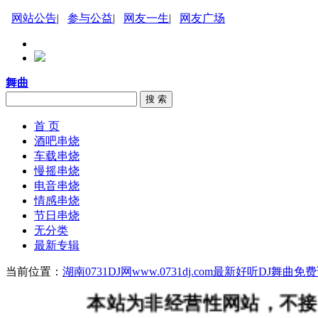
网站公告
|
参与公益
|
网友一生
|
网友广场
舞曲
搜 索
首 页
酒吧串烧
车载串烧
慢摇串烧
电音串烧
情感串烧
节日串烧
无分类
最新专辑
当前位置：
湖南0731DJ网www.0731dj.com最新好听DJ舞
本站为非经营性网站，不