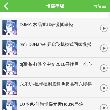
慢摇串烧
DJMA-极品亚非鼓慢摇串烧
南宁DJHarve-开启飞机模式回家慢摇
桂系串烧
dj军海-打造全中文2016寻找另一个心
跳慢摇串烧
永乐坊-拽就拽到底经典极品荷东慢摇
串烧
DJ本色-时尚慢摇元素House串烧