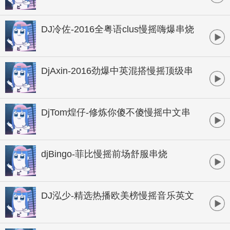
DJ冷佐-2016全粤语clus慢摇嗨爆串烧
DjAxin-2016劲爆中英混搭慢摇顶级串
烧
DjTom煌仔-修炼你傻不傻慢摇中文串
烧
djBingo-菲比慢摇前场舒服串烧
DJ泓少-精选热播欧美榜慢摇音乐英文
串烧