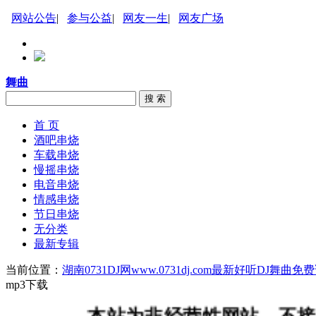
网站公告
|
参与公益
|
网友一生
|
网友广场
舞曲
搜 索
首 页
酒吧串烧
车载串烧
慢摇串烧
电音串烧
情感串烧
节日串烧
无分类
最新专辑
当前位置：
湖南0731DJ网www.0731dj.com最新好听DJ舞
mp3下载