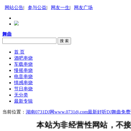
网站公告
|
参与公益
|
网友一生
|
网友广场
舞曲
搜 索
首 页
酒吧串烧
车载串烧
慢摇串烧
电音串烧
情感串烧
节日串烧
无分类
最新专辑
当前位置：
湖南0731DJ网www.0731dj.com最新好听DJ舞
本站为非经营性网站，不