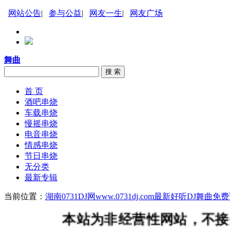
网站公告
|
参与公益
|
网友一生
|
网友广场
舞曲
搜 索
首 页
酒吧串烧
车载串烧
慢摇串烧
电音串烧
情感串烧
节日串烧
无分类
最新专辑
当前位置：
湖南0731DJ网www.0731dj.com最新好听DJ舞
本站为非经营性网站，不