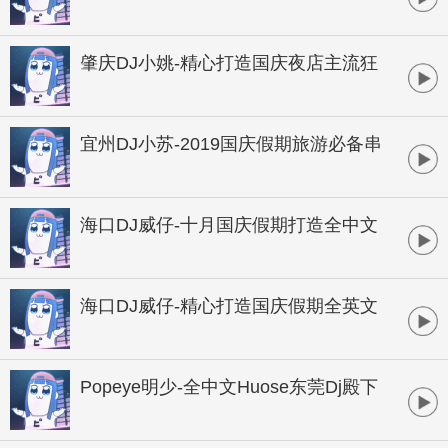
乐串烧
肇庆DJ小姚-精心打造国庆夜店主流狂
欢姚音社提供发布
宜州DJ小苏-2019国庆假期旅游必备串
烧
海口DJ威仔-十月国庆假期打造全中文
包厢跳舞专用串烧
海口DJ威仔-精心打造国庆假期全英文
欢快土嗨高潮气氛串烧
Popeye明少-全中文Huose东莞Dj殿下
生日快乐音乐串烧