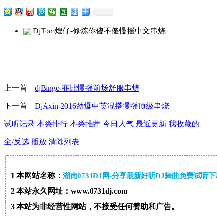
DjTom煌仔-修炼你傻不傻慢摇中文串烧
上一首：
djBingo-菲比慢摇前场舒服串烧
下一首：
DjAxin-2016劲爆中英混搭慢摇顶级串烧
试听记录
本类排行
本类推荐
今日人气
最近更新
我收藏的
全/反选
播放
清除列表
1
本网站名称：
湖南0731DJ网-分享最新好听DJ舞曲免费试听
2
本站永久网址：www.0731dj.com
3
本站为非经营性网站，不接受任何赞助和广告。