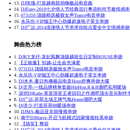
13.
DJ玫瑰-打造越南鼓劲嗨极品电音曲
14.
DJFany-2019七夕情人节经典流行粤语时尚节奏情感
15.
0731DJ-顶级精选极致女声Trance电音串烧
16.
永乐坊-VIP烟王中心劲爆超速电子英文串烧
17.
DJ广运-2014浪漫情人节求求你给点爱全中文情感串烧
舞曲热力榜
1.
DJKY龙仔-龙妃凤舞顶级越鼓生日定制HOUSE串烧
2.
【正能量】邹越-让生命充满爱
3.
0731DJ-顶级精选极致女声Trance电音串烧
4.
永乐坊-VIP烟王中心劲爆超速电子英文串烧
5.
DJ木木-夏日热播极品电音Hous舒爽串烧大碟
6.
Dj文亮-一线品牌榜单套曲HipHop.R＆B酒吧实用暖场
7.
深圳DjKatie-英皇混音王者回归之作酒吧顶尖音乐制作
8.
DJ广运-苏荷主场王牌气氛House酒吧大碟
9.
Dj洪少-打造苏荷88暖场串烧
10.
DJMA-极品亚非鼓慢摇串烧
11.
南宁DJHarve-开启飞机模式回家慢摇桂系串烧
12.
【搞笑】整容
13.
DJ广运-2014浪漫情人节求求你给点爱全中文串烧