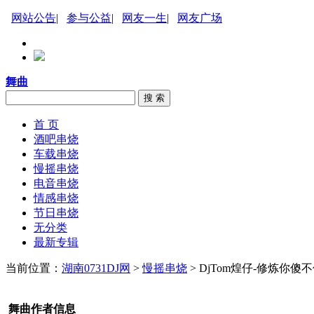
网站公告
|
参与公益
|
网友一生
|
网友广场
舞曲
搜 索
首 页
酒吧串烧
车载串烧
慢摇串烧
电音串烧
情感串烧
节日串烧
无分类
最新专辑
当前位置：
湖南0731DJ网
>
慢摇串烧
> DjTom煌仔-修炼你
舞曲作者信息