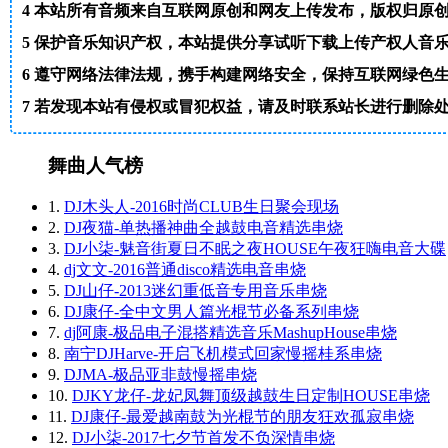
4
本站所有音频来自互联网原创和网友上传发布，版权归原
5
保护音乐知识产权，本站提供分享试听下载上传产权人音
6
遵守网络法律法规，携手构建网络安全，保持互联网绿色
7
若发现本站有侵权或冒犯权益，请及时联系站长进行删除处理。邮箱
舞曲人气榜
1.
DJ木头人-2016时尚CLUB生日聚会现场
2.
DJ夜猫-单热播神曲全越鼓电音精选串烧
3.
DJ小柒-魅音街夏日不眠之夜HOUSE午夜狂嗨电音大碟
4.
dj文文-2016普通disco精选电音串烧
5.
DJ山仔-2013迷幻重低音专用音乐串烧
6.
DJ康仔-全中文男人篇光棍节必备系列串烧
7.
dj阿康-极品电子混搭精选音乐MashupHouse串烧
8.
南宁DJHarve-开启飞机模式回家慢摇桂系串烧
9.
DJMA-极品亚非鼓慢摇串烧
10.
DJKY龙仔-龙妃凤舞顶级越鼓生日定制HOUSE串烧
11.
DJ康仔-最爱越南鼓为光棍节的朋友狂欢孤寂串烧
12.
DJ小柒-2017七夕节首发不负深情串烧