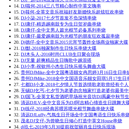
14.
DJ筱何-2014三八节精心制作中英文嗨串
15.
Dj筱何-全英文音乐祝福好友新婚快乐超炫狂欢串烧
16.
DJ小柒-2017七夕节首发不负深情串烧
17.
DJ康仔-精选越南鼓专为生日贺岁曲串烧
18.
DJ康仔-全中文男人篇光棍节必备系列串烧
19.
DJ康仔-最爱越南鼓为光棍节的朋友狂欢孤寂串烧
20.
Dj德仔-全中文音乐2015元宵节轰炸全场商业独家大碟
21.
DJ默-2016独家制作生日快乐串烧大碟
22.
DJ木头人-2016时尚CLUB生日聚会现场
23.
DJ无量 超爽精品生日嗨歌中越混搭
24.
DJ小李-祝钦州小杰生日快乐摇头舞曲大碟
25.
贵州DJMike-全中文国粤语靓女冉思婷3月16日生日串
26.
贵州DJMike-2018全中文国语音乐靓女田琪5月17生日
27.
七都DJ小龙-2018七夕情人节首选情歌老歌曾经有个
28.
无锡DJ乞丐-七夕节为老婆勿念独家打造老婆你最美
29.
DJ国飞-全英文私货酒吧早场祝光音坊DJ禹豪中秋节
30.
清远DJLV-全中文音乐为DJ阿吉精心缔造生日跳舞大
31.
Dj练仔-2018经典苏喂苏喂光棍节舞曲串烧大碟
32.
清远DJLuffy-气氛生日开场全中文国粤语生日快乐串
33.
茂名DJ文仔-为曾晓生日倾心打造中英文House串烧
34.
dj玖七-2019年5月30提前祝贺丽肖生日快乐现场