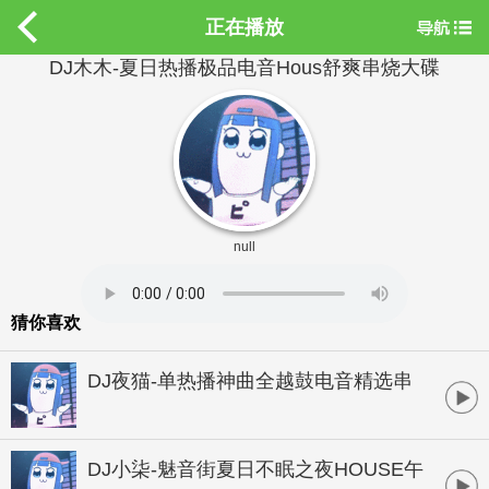
正在播放
DJ木木-夏日热播极品电音Hous舒爽串烧大碟
null
猜你喜欢
DJ夜猫-单热播神曲全越鼓电音精选串
烧
DJ小柒-魅音街夏日不眠之夜HOUSE午