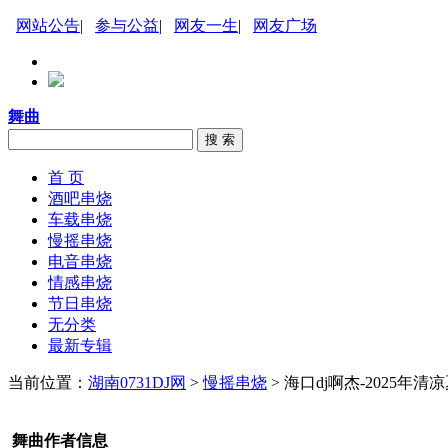
网站公告
|
参与公益
|
网友一生
|
网友广场
舞曲
搜 索
首 页
酒吧串烧
车载串烧
慢摇串烧
电音串烧
情感串烧
节日串烧
无分类
最新专辑
当前位置：
湖南0731DJ网
>
慢摇串烧
> 海口dj啊杰-2025
舞曲作者信息