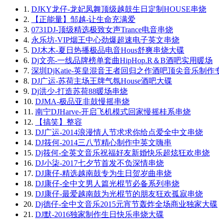
1.
DJKY龙仔-龙妃凤舞顶级越鼓生日定制HOUSE串烧
2.
【正能量】邹越-让生命充满爱
3.
0731DJ-顶级精选极致女声Trance电音串烧
4.
永乐坊-VIP烟王中心劲爆超速电子英文串烧
5.
DJ木木-夏日热播极品电音Hous舒爽串烧大碟
6.
Dj文亮-一线品牌榜单套曲HipHop.R＆B酒吧实用暖场
7.
深圳DjKatie-英皇混音王者回归之作酒吧顶尖音乐制作
8.
DJ广运-苏荷主场王牌气氛House酒吧大碟
9.
Dj洪少-打造苏荷88暖场串烧
10.
DJMA-极品亚非鼓慢摇串烧
11.
南宁DJHarve-开启飞机模式回家慢摇桂系串烧
12.
【搞笑】整容
13.
DJ广运-2014浪漫情人节求求你给点爱全中文串烧
14.
DJ筱何-2014三八节精心制作中英文嗨串
15.
Dj筱何-全英文音乐祝福好友新婚快乐超炫狂欢串烧
16.
DJ小柒-2017七夕节首发不负深情串烧
17.
DJ康仔-精选越南鼓专为生日贺岁曲串烧
18.
DJ康仔-全中文男人篇光棍节必备系列串烧
19.
DJ康仔-最爱越南鼓为光棍节的朋友狂欢孤寂串烧
20.
Dj德仔-全中文音乐2015元宵节轰炸全场商业独家大碟
21.
DJ默-2016独家制作生日快乐串烧大碟