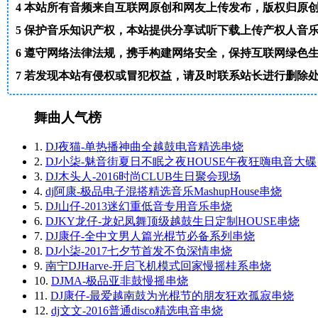
4
本站所有音频来自互联网原创和网友上传发布，版权归原
5
保护音乐知识产权，本站提供分享试听下载上传产权人音
6
遵守网络法律法规，携手构建网络安全，保持互联网绿色
7
若发现本站有侵权或冒犯权益，请及时联系站长进行删除处理。邮箱
舞曲人气榜
1.
DJ夜猫-单热播神曲全越鼓电音精选串烧
2.
DJ小柒-魅音街夏日不眠之夜HOUSE午夜狂嗨电音大碟
3.
DJ木头人-2016时尚CLUB生日聚会现场
4.
dj阿康-极品电子混搭精选音乐MashupHouse串烧
5.
DJ山仔-2013迷幻重低音专用音乐串烧
6.
DJKY龙仔-龙妃凤舞顶级越鼓生日定制HOUSE串烧
7.
DJ康仔-全中文男人篇光棍节必备系列串烧
8.
DJ小柒-2017七夕节首发不负深情串烧
9.
南宁DJHarve-开启飞机模式回家慢摇桂系串烧
10.
DJMA-极品亚非鼓慢摇串烧
11.
DJ康仔-最爱越南鼓为光棍节的朋友狂欢孤寂串烧
12.
dj文文-2016普通disco精选电音串烧