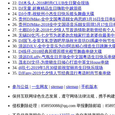
22.
DJ木头人-2016时尚CLUB生日聚会现场
23.
DJ无量 超爽精品生日嗨歌中越混搭
24.
DJ小李-祝钦州小杰生日快乐摇头舞曲大碟
25.
贵州DJMike-全中文国粤语靓女冉思婷3月16日生日串
26.
贵州DJMike-2018全中文国语音乐靓女田琪5月17生日
27.
七都DJ小龙-2018七夕情人节首选情歌老歌曾经有个
28.
无锡DJ乞丐-七夕节为老婆勿念独家打造老婆你最美
29.
DJ国飞-全英文私货酒吧早场祝光音坊DJ禹豪中秋节
30.
清远DJLV-全中文音乐为DJ阿吉精心缔造生日跳舞大
31.
Dj练仔-2018经典苏喂苏喂光棍节舞曲串烧大碟
32.
清远DJLuffy-气氛生日开场全中文国粤语生日快乐串
33.
茂名DJ文仔-为曾晓生日倾心打造中英文House串烧
34.
dj玖七-2019年5月30提前祝贺丽肖生日快乐现场
35.
DJFany-2019七夕情人节经典流行粤语时尚节奏串烧
参与公益
|
一生网友
|
sitemap
|
sitemap
|
手机版本
保持互联网绿色生态发展，遵守网络法律法规，携手构建
侵权删除处理：858950088@qq.com 举报删除邮箱：858950