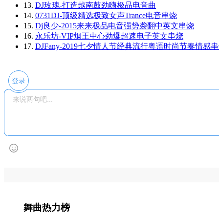
13.
DJ玫瑰-打造越南鼓劲嗨极品电音曲
14.
0731DJ-顶级精选极致女声Trance电音串烧
15.
Dj良少-2015来来极品电音强势袭翻中英文串烧
16.
永乐坊-VIP烟王中心劲爆超速电子英文串烧
17.
DJFany-2019七夕情人节经典流行粤语时尚节奏情感
登录
舞曲热力榜