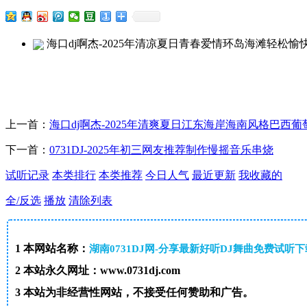
海口dj啊杰-2025年清凉夏日青春爱情环岛海滩轻松
上一首：
海口dj啊杰-2025年清爽夏日江东海岸海南风格巴西
下一首：
0731DJ-2025年初三网友推荐制作慢摇音乐串烧
试听记录
本类排行
本类推荐
今日人气
最近更新
我收藏的
全/反选
播放
清除列表
1
本网站名称：
湖南0731DJ网-分享最新好听DJ舞曲免费试听
2
本站永久网址：www.0731dj.com
3
本站为非经营性网站，不接受任何赞助和广告。