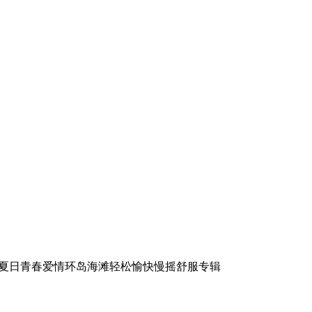
年清凉夏日青春爱情环岛海滩轻松愉快慢摇舒服专辑