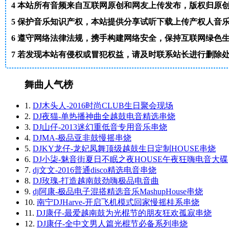
4
本站所有音频来自互联网原创和网友上传发布，版权归原
5
保护音乐知识产权，本站提供分享试听下载上传产权人音
6
遵守网络法律法规，携手构建网络安全，保持互联网绿色
7
若发现本站有侵权或冒犯权益，请及时联系站长进行删除处理。邮箱
舞曲人气榜
1.
DJ木头人-2016时尚CLUB生日聚会现场
2.
DJ夜猫-单热播神曲全越鼓电音精选串烧
3.
DJ山仔-2013迷幻重低音专用音乐串烧
4.
DJMA-极品亚非鼓慢摇串烧
5.
DJKY龙仔-龙妃凤舞顶级越鼓生日定制HOUSE串烧
6.
DJ小柒-魅音街夏日不眠之夜HOUSE午夜狂嗨电音大碟
7.
dj文文-2016普通disco精选电音串烧
8.
DJ玫瑰-打造越南鼓劲嗨极品电音曲
9.
dj阿康-极品电子混搭精选音乐MashupHouse串烧
10.
南宁DJHarve-开启飞机模式回家慢摇桂系串烧
11.
DJ康仔-最爱越南鼓为光棍节的朋友狂欢孤寂串烧
12.
DJ康仔-全中文男人篇光棍节必备系列串烧