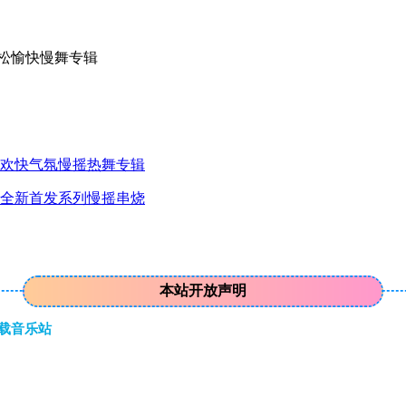
情轻松愉快慢舞专辑
克斯欢快气氛慢摇热舞专辑
锯音全新首发系列慢摇串烧
本站开放声明
下载音乐站