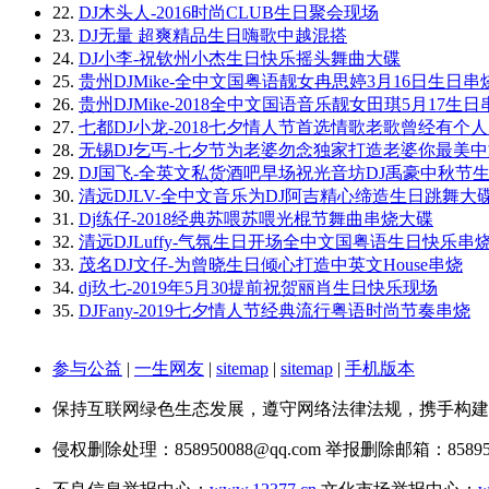
22.
DJ木头人-2016时尚CLUB生日聚会现场
23.
DJ无量 超爽精品生日嗨歌中越混搭
24.
DJ小李-祝钦州小杰生日快乐摇头舞曲大碟
25.
贵州DJMike-全中文国粤语靓女冉思婷3月16日生日串
26.
贵州DJMike-2018全中文国语音乐靓女田琪5月17生日
27.
七都DJ小龙-2018七夕情人节首选情歌老歌曾经有个
28.
无锡DJ乞丐-七夕节为老婆勿念独家打造老婆你最美
29.
DJ国飞-全英文私货酒吧早场祝光音坊DJ禹豪中秋节
30.
清远DJLV-全中文音乐为DJ阿吉精心缔造生日跳舞大
31.
Dj练仔-2018经典苏喂苏喂光棍节舞曲串烧大碟
32.
清远DJLuffy-气氛生日开场全中文国粤语生日快乐串
33.
茂名DJ文仔-为曾晓生日倾心打造中英文House串烧
34.
dj玖七-2019年5月30提前祝贺丽肖生日快乐现场
35.
DJFany-2019七夕情人节经典流行粤语时尚节奏串烧
参与公益
|
一生网友
|
sitemap
|
sitemap
|
手机版本
保持互联网绿色生态发展，遵守网络法律法规，携手构建
侵权删除处理：858950088@qq.com 举报删除邮箱：858950