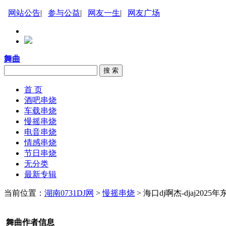
网站公告
|
参与公益
|
网友一生
|
网友广场
舞曲
搜 索
首 页
酒吧串烧
车载串烧
慢摇串烧
电音串烧
情感串烧
节日串烧
无分类
最新专辑
当前位置：
湖南0731DJ网
>
慢摇串烧
> 海口dj啊杰-djaj
舞曲作者信息