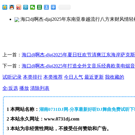
海口dj啊杰-djaj2025年东南亚泰越流行八方来财风
上一首：
海口dj啊杰-djaj2025年夏日狂欢节清爽江东海岸萨
下一首：
海口dj啊杰-djaj2025年打造全外文音乐经典欧美电
试听记录
本类排行
本类推荐
今日人气
最近更新
我收藏的
全/反选
播放
清除列表
1
本网站名称：
湖南0731DJ网-分享最新好听DJ舞曲免费试听
2
本站永久网址：www.0731dj.com
3
本站为非经营性网站，不接受任何赞助和广告。