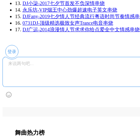
13.
DJ小柒-2017七夕节首发不负深情串烧
14.
永乐坊-VIP烟王中心劲爆超速电子英文串烧
15.
DJFany-2019七夕情人节经典流行粤语时尚节奏情感
16.
0731DJ-顶级精选极致女声Trance电音串烧
17.
DJ广运-2014浪漫情人节求求你给点爱全中文情感串烧
登录
舞曲热力榜