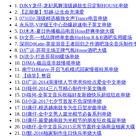
1.
DJKY龙仔-龙妃凤舞顶级越鼓生日定制HOUSE串烧
2.
【正能量】邹越-让生命充满爱
3.
0731DJ-顶级精选极致女声Trance电音串烧
4.
永乐坊-VIP烟王中心劲爆超速电子英文串烧
5.
DJ木木-夏日热播极品电音Hous舒爽串烧大碟
6.
Dj文亮-一线品牌榜单套曲HipHop.R＆B酒吧实用暖场
7.
深圳DjKatie-英皇混音王者回归之作酒吧顶尖音乐制作
8.
DJ广运-苏荷主场王牌气氛House酒吧大碟
9.
Dj洪少-打造苏荷88暖场串烧
10.
DJMA-极品亚非鼓慢摇串烧
11.
南宁DJHarve-开启飞机模式回家慢摇桂系串烧
12.
【搞笑】整容
13.
DJ广运-2014浪漫情人节求求你给点爱全中文串烧
14.
DJ筱何-2014三八节精心制作中英文嗨串
15.
Dj筱何-全英文音乐祝福好友新婚快乐超炫狂欢串烧
16.
DJ小柒-2017七夕节首发不负深情串烧
17.
DJ康仔-精选越南鼓专为生日贺岁曲串烧
18.
DJ康仔-全中文男人篇光棍节必备系列串烧
19.
DJ康仔-最爱越南鼓为光棍节的朋友狂欢孤寂串烧
20.
Dj德仔-全中文音乐2015元宵节轰炸全场商业独家大碟
21.
DJ默-2016独家制作生日快乐串烧大碟