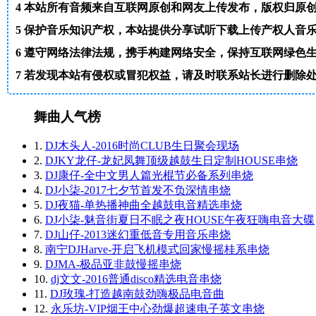
4
本站所有音频来自互联网原创和网友上传发布，版权归原
5
保护音乐知识产权，本站提供分享试听下载上传产权人音
6
遵守网络法律法规，携手构建网络安全，保持互联网绿色
7
若发现本站有侵权或冒犯权益，请及时联系站长进行删除处理。邮箱
舞曲人气榜
1.
DJ木头人-2016时尚CLUB生日聚会现场
2.
DJKY龙仔-龙妃凤舞顶级越鼓生日定制HOUSE串烧
3.
DJ康仔-全中文男人篇光棍节必备系列串烧
4.
DJ小柒-2017七夕节首发不负深情串烧
5.
DJ夜猫-单热播神曲全越鼓电音精选串烧
6.
DJ小柒-魅音街夏日不眠之夜HOUSE午夜狂嗨电音大碟
7.
DJ山仔-2013迷幻重低音专用音乐串烧
8.
南宁DJHarve-开启飞机模式回家慢摇桂系串烧
9.
DJMA-极品亚非鼓慢摇串烧
10.
dj文文-2016普通disco精选电音串烧
11.
DJ玫瑰-打造越南鼓劲嗨极品电音曲
12.
永乐坊-VIP烟王中心劲爆超速电子英文串烧