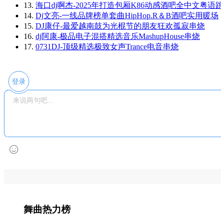
13.
海口dj啊杰-2025年打造包厢K86动感酒吧全中文粤语
14.
Dj文亮-一线品牌榜单套曲HipHop.R＆B酒吧实用暖场
15.
DJ康仔-最爱越南鼓为光棍节的朋友狂欢孤寂串烧
16.
dj阿康-极品电子混搭精选音乐MashupHouse串烧
17.
0731DJ-顶级精选极致女声Trance电音串烧
登录
舞曲热力榜