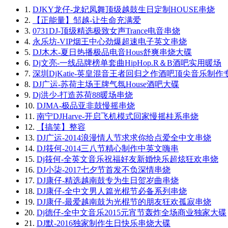
1.
DJKY龙仔-龙妃凤舞顶级越鼓生日定制HOUSE串烧
2.
【正能量】邹越-让生命充满爱
3.
0731DJ-顶级精选极致女声Trance电音串烧
4.
永乐坊-VIP烟王中心劲爆超速电子英文串烧
5.
DJ木木-夏日热播极品电音Hous舒爽串烧大碟
6.
Dj文亮-一线品牌榜单套曲HipHop.R＆B酒吧实用暖场
7.
深圳DjKatie-英皇混音王者回归之作酒吧顶尖音乐制作
8.
DJ广运-苏荷主场王牌气氛House酒吧大碟
9.
Dj洪少-打造苏荷88暖场串烧
10.
DJMA-极品亚非鼓慢摇串烧
11.
南宁DJHarve-开启飞机模式回家慢摇桂系串烧
12.
【搞笑】整容
13.
DJ广运-2014浪漫情人节求求你给点爱全中文串烧
14.
DJ筱何-2014三八节精心制作中英文嗨串
15.
Dj筱何-全英文音乐祝福好友新婚快乐超炫狂欢串烧
16.
DJ小柒-2017七夕节首发不负深情串烧
17.
DJ康仔-精选越南鼓专为生日贺岁曲串烧
18.
DJ康仔-全中文男人篇光棍节必备系列串烧
19.
DJ康仔-最爱越南鼓为光棍节的朋友狂欢孤寂串烧
20.
Dj德仔-全中文音乐2015元宵节轰炸全场商业独家大碟
21.
DJ默-2016独家制作生日快乐串烧大碟