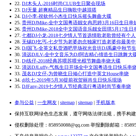
22.
DJ木头人-2016时尚CLUB生日聚会现场
23.
DJ无量 超爽精品生日嗨歌中越混搭
24.
DJ小李-祝钦州小杰生日快乐摇头舞曲大碟
25.
贵州DJMike-全中文国粤语靓女冉思婷3月16日生日串
26.
贵州DJMike-2018全中文国语音乐靓女田琪5月17生日
27.
七都DJ小龙-2018七夕情人节首选情歌老歌曾经有个
28.
无锡DJ乞丐-七夕节为老婆勿念独家打造老婆你最美
29.
DJ国飞-全英文私货酒吧早场祝光音坊DJ禹豪中秋节
30.
清远DJLV-全中文音乐为DJ阿吉精心缔造生日跳舞大
31.
Dj练仔-2018经典苏喂苏喂光棍节舞曲串烧大碟
32.
清远DJLuffy-气氛生日开场全中文国粤语生日快乐串
33.
茂名DJ文仔-为曾晓生日倾心打造中英文House串烧
34.
dj玖七-2019年5月30提前祝贺丽肖生日快乐现场
35.
DJFany-2019七夕情人节经典流行粤语时尚节奏串烧
参与公益
|
一生网友
|
sitemap
|
sitemap
|
手机版本
保持互联网绿色生态发展，遵守网络法律法规，携手构建
侵权删除处理：858950088@qq.com 举报删除邮箱：858950