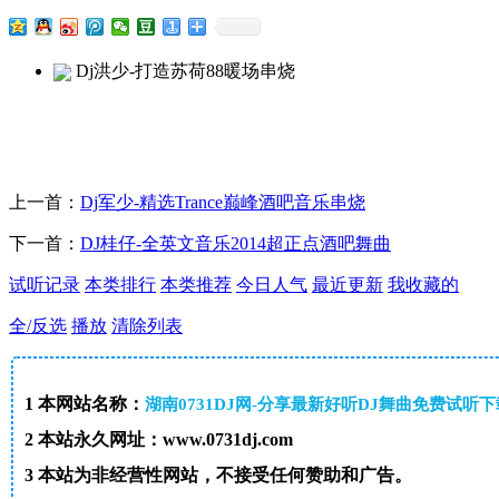
Dj洪少-打造苏荷88暖场串烧
上一首：
Dj军少-精选Trance巅峰酒吧音乐串烧
下一首：
DJ桂仔-全英文音乐2014超正点酒吧舞曲
试听记录
本类排行
本类推荐
今日人气
最近更新
我收藏的
全/反选
播放
清除列表
1
本网站名称：
湖南0731DJ网-分享最新好听DJ舞曲免费试听
2
本站永久网址：www.0731dj.com
3
本站为非经营性网站，不接受任何赞助和广告。