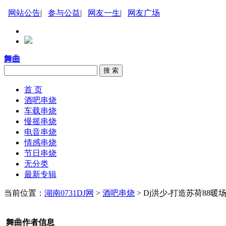
网站公告
|
参与公益
|
网友一生
|
网友广场
舞曲
搜 索
首 页
酒吧串烧
车载串烧
慢摇串烧
电音串烧
情感串烧
节日串烧
无分类
最新专辑
当前位置：
湖南0731DJ网
>
酒吧串烧
> Dj洪少-打造苏荷88暖
舞曲作者信息