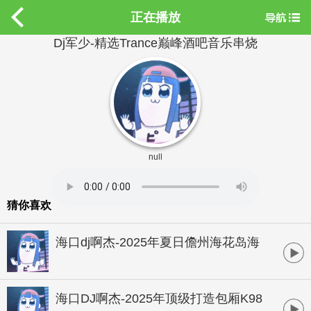
正在播放
Dj军少-精选Trance巅峰酒吧音乐串烧
null
猜你喜欢
海口dj啊杰-2025年夏日儋州海花岛海
岸萨克斯沙滩风情欢快酒吧跳舞专辑
海口DJ啊杰-2025年顶级打造包厢K98