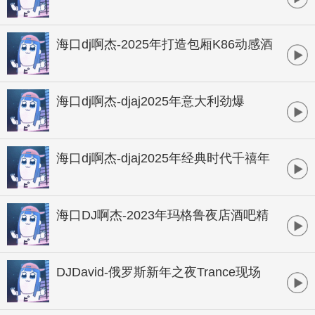
热播欢快酒吧气氛中文跳舞串烧
海口dj啊杰-2025年打造包厢K86动感酒
吧全中文粤语跳舞专辑
海口dj啊杰-djaj2025年意大利劲爆
disco风格全外迪厅热舞专辑
海口dj啊杰-djaj2025年经典时代千禧年
流行迪厅热舞劲爆舞曲专辑
海口DJ啊杰-2023年玛格鲁夜店酒吧精
品动感劲爆v88包厢气氛跳舞专辑
DJDavid-俄罗斯新年之夜Trance现场
酒吧串烧