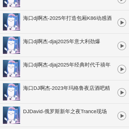
热播欢快酒吧气氛中文跳舞串烧
海口dj啊杰-2025年打造包厢K86动感酒
吧全中文粤语跳舞专辑
海口dj啊杰-djaj2025年意大利劲爆
disco风格全外迪厅热舞专辑
海口dj啊杰-djaj2025年经典时代千禧年
流行迪厅热舞劲爆舞曲专辑
海口DJ啊杰-2023年玛格鲁夜店酒吧精
品动感劲爆v88包厢气氛跳舞专辑
DJDavid-俄罗斯新年之夜Trance现场
酒吧串烧