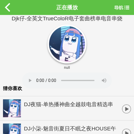
正在播放
Djk仔-全英文TrueColoR电子套曲榜单电音串烧
null
猜你喜欢
DJ夜猫-单热播神曲全越鼓电音精选串
烧
DJ小柒-魅音街夏日不眠之夜HOUSE午